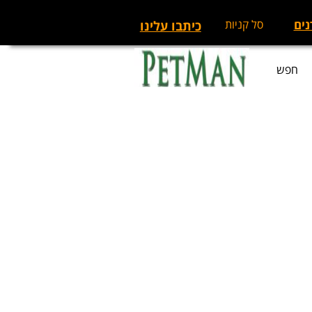
נים
סל קניות
כיתבו עלינו
חפש