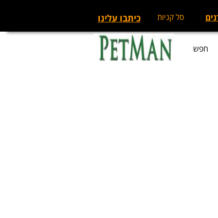
נים
סל קניות
כיתבו עלינו
חפש