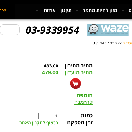
יצר
ם
מזון לחיות מחמד
תקנון
אודות
03-9339954
לכלבים
>> הילס r/d 12 ק"ג
מחיר מחירון
433.00
מחיר מועדון
479.00
הוספה
להזמנה
כמות
זמן הספקה
בכפוף לתקנון האתר