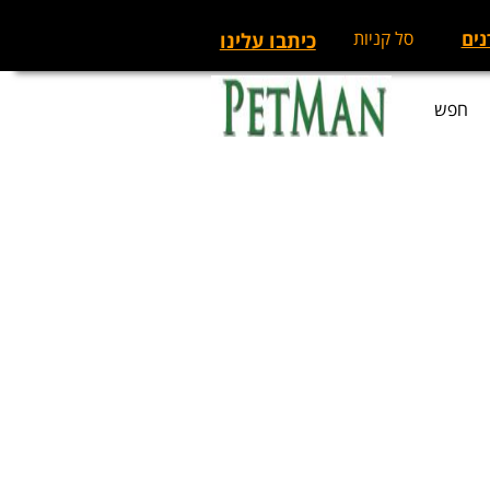
נים
סל קניות
כיתבו עלינו
חפש