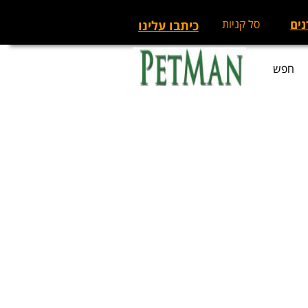
נים
סל קניות
כיתבו עלינו
חפש