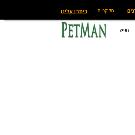
נים
סל קניות
כיתבו עלינו
חפש