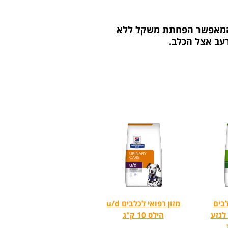
די המאפשר הפחתת משקל ללא
עב אצל הכלב.
לבים
מזון רפואי לכלבים u/d
לגזע
הילס 10 ק"ג