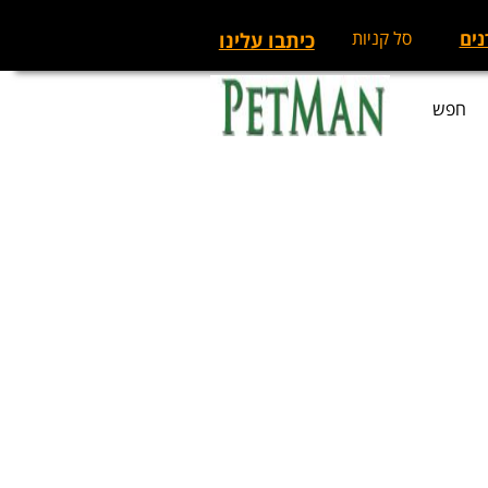
נים
סל קניות
כיתבו עלינו
חפש