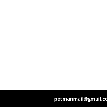
-------