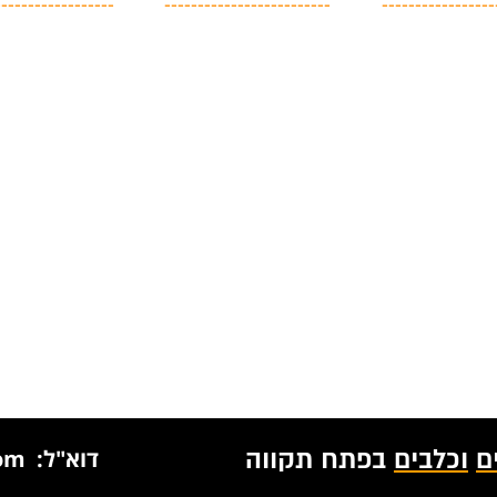
------------------
-------------------------
-----------------
ם
וכלבים
בפתח תקווה
דוא"ל: petmanmail@gmail.com