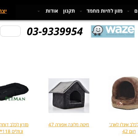
יצר
ם
מזון לחיות מחמד
תקנון
אודות
03-9339954
כלב איגלו לארג'
מיטה מלונה אפורה 47
מזרון לכלב דוחה
חום 42
ונוזלים 118*92