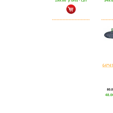
חברי מועדון 199.00
-------------------------
-------
מזרון טריקסי דק 41*64