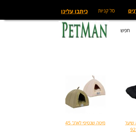
נים
סל קניות
כיתבו עלינו
חפש
 שיער
מיטה שנטיפי לארג' 45