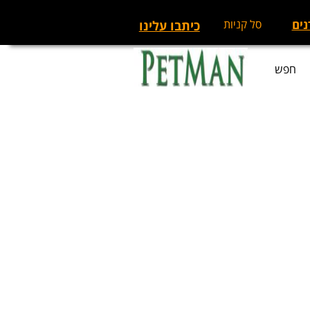
נים
סל קניות
כיתבו עלינו
חפש