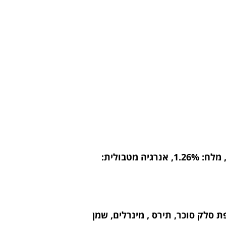
חלבונים: 38%, שומנים: 9%, לחות: 12%, אפר: 6.5%, תאית: 3.5%, סידן: 0.95%, זרחן: 0.95%, מלח: 1.26%, אנרגיה מטבולית:
ולפת סלק סוכר, תירס , מינרלים, שמן