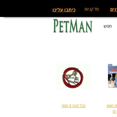
נים
סל קניות
כיתבו עלינו
חפש
H רתמת ראש
כבל גינה 3 מטר