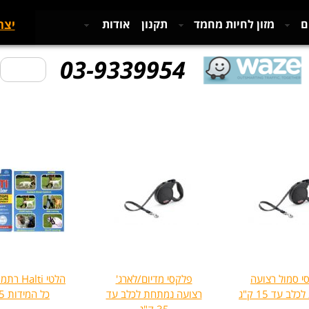
יצר
ם
מזון לחיות מחמד
תקנון
אודות
03-9339954
י סמול רצועה
פלקסי מדיום/לארג'
הלטי alti
ב עד 15 ק"ג
רצועה נמתחת לכלב עד
כל המידות 0-5