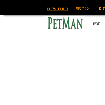
נים
סל קניות
כיתבו עלינו
חפש